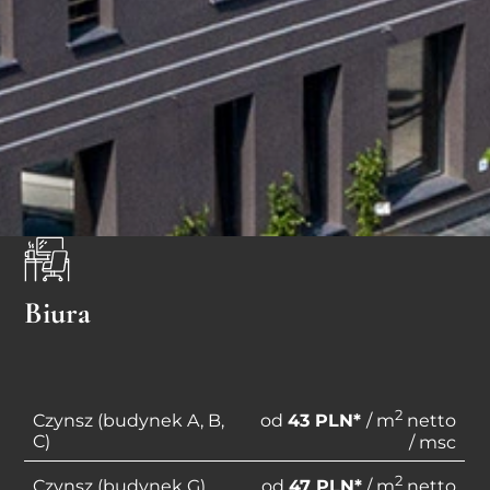
Biura
2
Czynsz (budynek A, B,
od
43 PLN*
/ m
netto
C)
/ msc
2
Czynsz (budynek G)
od
47 PLN*
/ m
netto