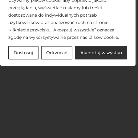
Używamy plików cookie, aby poprawić jakość
2
Czynsz
od
30 PLN*
/ m
/
przeglądania, wyświetlać reklamy lub treści
netto / msc
dostosowane do indywidualnych potrzeb
użytkowników oraz analizować ruch na stronie.
2
Czynsz dodatkowy
7,25 PLN
/ m
/ netto /
Kliknięcie przycisku „Akceptuj wszystkie” oznacza
msc
zgodę na wykorzystywanie przez nas plików cookie.
Kontenery
650 / 850 PLN
/ netto /
msc
Dostosuj
Odrzucać
Akceptuj wszystko
Indeksacja
HICP/ GUS
*W umowie czynsz
wyrażony w EUR,
płatny w EUR lub PLN